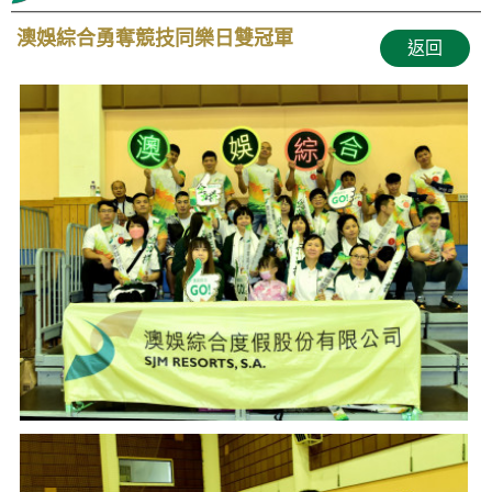
澳娛綜合勇奪競技同樂日雙冠軍
返回