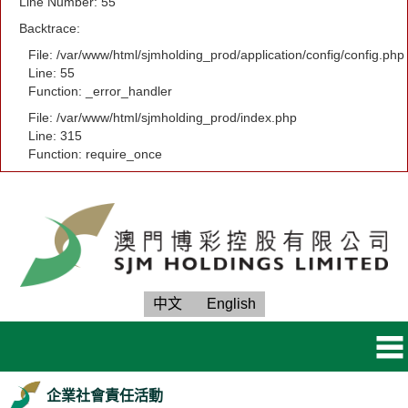
Line Number: 55
Backtrace:
File: /var/www/html/sjmholding_prod/application/config/config.php
Line: 55
Function: _error_handler
File: /var/www/html/sjmholding_prod/index.php
Line: 315
Function: require_once
中文
English
企業社會責任活動