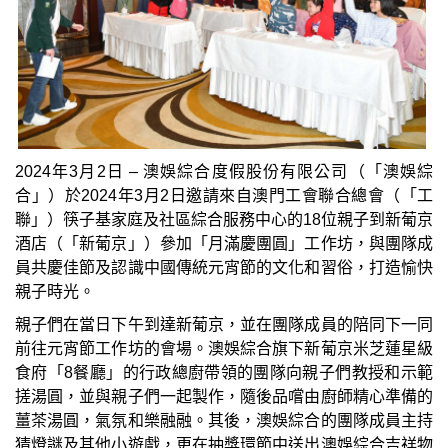
2024年3月2日 – 澳娛綜合度假股份有限公司（「澳娛綜
合」）於2024年3月2日邀請來自澳門工會聯合總會（「工
聯」）筷子基家庭及社區綜合服務中心的18位親子到新葡京
酒店（「新葡京」）參加「月滿慶團圓」工作坊，與團隊成
員共慶佳節及認識中國傳統元宵節的文化和習俗，打造愉快
親子時光。
親子們在當日下午到達新葡京，並在團隊成員的陪同下一同
前往元宵節工作坊的會場。澳娛綜合旗下新葡京米芝蓮星級
食府「8餐廳」的行政總廚帶領的團隊向親子們教授和示範
搓湯圓，並與親子們一起製作，隨後品嚐由廚師精心準備的
薑茶湯圓，氣氛和樂融融。其後，澳娛綜合的團隊成員主持
猜燈謎及其他小遊戲，更在抽獎環節中送出澳娛綜合吉祥物