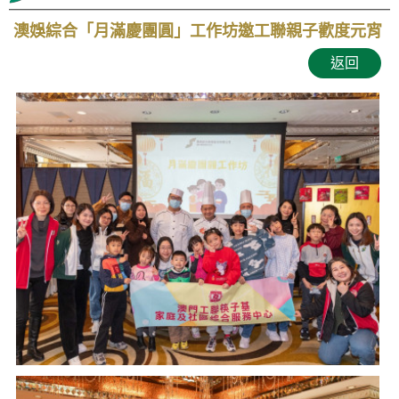
澳娛綜合「月滿慶團圓」工作坊邀工聯親子歡度元宵
返回