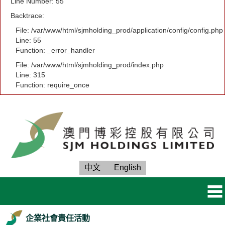
Line Number: 55
Backtrace:
File: /var/www/html/sjmholding_prod/application/config/config.php
Line: 55
Function: _error_handler
File: /var/www/html/sjmholding_prod/index.php
Line: 315
Function: require_once
中文
English
企業社會責任活動